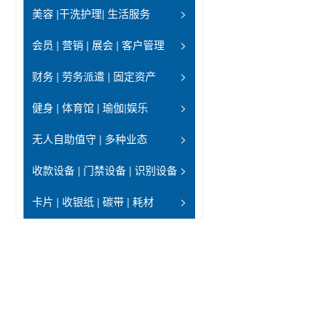
美容 |干洗护理| 生活服务
>
会员 | 营销 | 展会 | 客户管理
>
财务 | 劳务派遣 | 固定资产
>
健身 | 体育馆 | 瑜伽|娱乐
>
无人自助值守 | 多种业态
>
收款设备 | 门禁设备 | 识别设备
>
卡片 | 收银纸 | 碳带 | 耗材
>