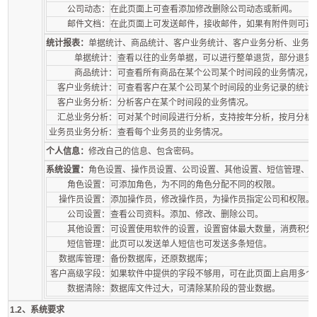
公司动态：
在此页面上可查看添加修改删除公司动态或新闻。
邮件文档：
在此页面上可发送邮件，接收邮件，如果有附件则可进
统计报表：
单据统计、商品统计、客户业务统计、客户业务分析、业务
单据统计：
查看以往的业务单据，可以进行整单退货，部分退货
商品统计：
可查看所有商品在某个公司某个时间段的业务情况，
客户业务统计：
可查看客户在某个公司某个时间段的业务记录的统计
客户业务分析：
分析客户在某个时间段的业务情况。
汇总业务分析：
可对某个时间段进行分析，支持按年分析，按月分析
业务员业务分析：
查看每个业务员的业务情况。
个人信息：
修改自己的信息、包含密码。
系统设置：
角色设置、操作员设置、公司设置、其他设置、短信管理、数
角色设置：
可添加角色，为不同的角色分配不同的权限。
操作员设置：
添加操作员，修改操作员，为操作员指定公司和权限。
公司设置：
查看公司资料。添加、修改、删除公司。
其他设置：
可设置使用软件的设置，设置窗体最大数量，消费积分
短信管理：
此页可以发送单人短信也可发送多条短信。
数据库管理：
备份数据库，还原数据库；
客户高级字段：
如果软件中提供的字段不够用，可在此页面上启用多个
数据清除：
数据库文件过大，可清除某阶段的营业数据。
1.2、系统要求