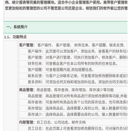
档、统计报表等完善的管理模块。适合中小企业管理客户使用。美萍客户管理软
您更加轻松的管理您的公司不管您是公司还是企业，相信我们的软件能让您的管
一、系统简介
1.1、功能特点
客户管理：
客户操作、 客户管理、 财务往来、客户提醒、联系反馈、
客户操作：
此页面可以添加客户、添加业务、查看客户的财务往来
客户管理：
对客户进行管理，可执行添加客户，修改客户，删除客
财务往来：
可查看此客户在本公司所有的财务的往来信息。
客户提醒：
可查看提醒内容,添加提醒信息。
联系反馈：
与客户之间联系记录。可查看添加修改删除联系或反馈
更多资料：
可添加合同文档和增加资料信息。添加的合同文档可进
商品管理：
商品管理、库存查询、库存增加、库存减少等功能
商品管理：
商品管理可对所有商品进行添加修改删除等功能,并能
库存查询：
可查询所有商品在各个公司的库存信息，也可修改库存
库存增加：
选择商品后，选择需要入库的公司，输入数量即可完成
库存减少：
选择商品后，选择需要出库的公司，输入数量即可完成
内部管理：
员工日志、公司动态、邮件文档
员工日志：
在此页面上可查看添加修改删除日志。可对操作员分配