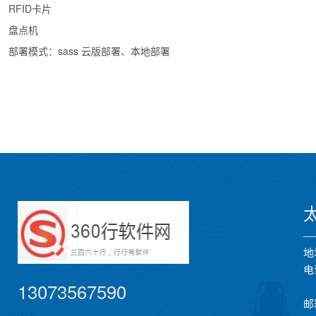
RFID卡片
盘点机
部署模式：sass 云版部署、本地部署
地
电
13073567590
0
邮