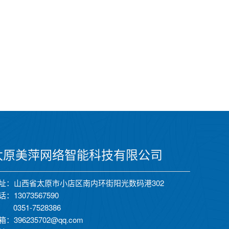
太原美萍网络智能科技有限公司
址：山西省太原市小店区南内环街阳光数码港302
话：13073567590
351-7528386
箱：396235702@qq.com